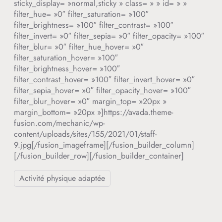
sticky_display= »normal,sticky » class= » » id= » »
filter_hue= »0″ filter_saturation= »100″
filter_brightness= »100″ filter_contrast= »100″
filter_invert= »0″ filter_sepia= »0″ filter_opacity= »100″
filter_blur= »0″ filter_hue_hover= »0″
filter_saturation_hover= »100″
filter_brightness_hover= »100″
filter_contrast_hover= »100″ filter_invert_hover= »0″
filter_sepia_hover= »0″ filter_opacity_hover= »100″
filter_blur_hover= »0″ margin_top= »20px »
margin_bottom= »20px »]https://avada.theme-
fusion.com/mechanic/wp-
content/uploads/sites/155/2021/01/staff-
9.jpg[/fusion_imageframe][/fusion_builder_column]
[/fusion_builder_row][/fusion_builder_container]
Activité physique adaptée