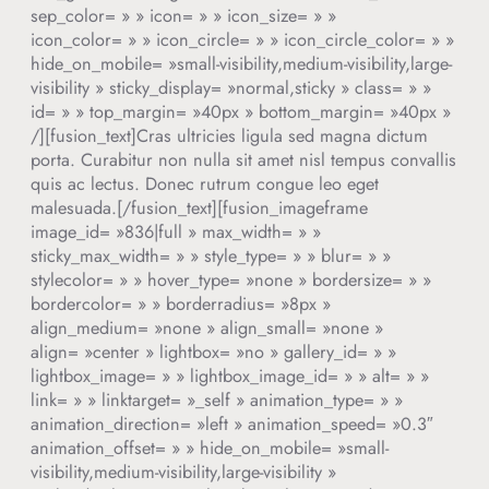
sep_color= » » icon= » » icon_size= » »
icon_color= » » icon_circle= » » icon_circle_color= » »
hide_on_mobile= »small-visibility,medium-visibility,large-
visibility » sticky_display= »normal,sticky » class= » »
id= » » top_margin= »40px » bottom_margin= »40px »
/][fusion_text]
Cras ultricies ligula sed magna dictum
porta. Curabitur non nulla sit amet nisl tempus convallis
quis ac lectus. Donec rutrum congue leo eget
malesuada.
[/fusion_text][fusion_imageframe
image_id= »836|full » max_width= » »
sticky_max_width= » » style_type= » » blur= » »
stylecolor= » » hover_type= »none » bordersize= » »
bordercolor= » » borderradius= »8px »
align_medium= »none » align_small= »none »
align= »center » lightbox= »no » gallery_id= » »
lightbox_image= » » lightbox_image_id= » » alt= » »
link= » » linktarget= »_self » animation_type= » »
animation_direction= »left » animation_speed= »0.3″
animation_offset= » » hide_on_mobile= »small-
visibility,medium-visibility,large-visibility »