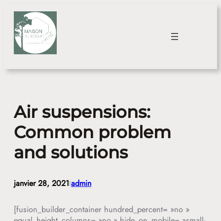
Aller
au
contenu
Air suspensions:
Common problem
and solutions
janvier 28, 2021
admin
I
[fusion_builder_container hundred_percent= »no »
equal_height_columns= »no » hide_on_mobile= »small-