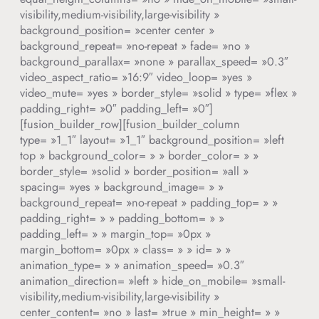
visibility,medium-visibility,large-visibility »
background_position= »center center »
background_repeat= »no-repeat » fade= »no »
background_parallax= »none » parallax_speed= »0.3″
video_aspect_ratio= »16:9″ video_loop= »yes »
video_mute= »yes » border_style= »solid » type= »flex »
padding_right= »0″ padding_left= »0″]
[fusion_builder_row][fusion_builder_column
type= »1_1″ layout= »1_1″ background_position= »left
top » background_color= » » border_color= » »
border_style= »solid » border_position= »all »
spacing= »yes » background_image= » »
background_repeat= »no-repeat » padding_top= » »
padding_right= » » padding_bottom= » »
padding_left= » » margin_top= »0px »
margin_bottom= »0px » class= » » id= » »
animation_type= » » animation_speed= »0.3″
animation_direction= »left » hide_on_mobile= »small-
visibility,medium-visibility,large-visibility »
center_content= »no » last= »true » min_height= » »