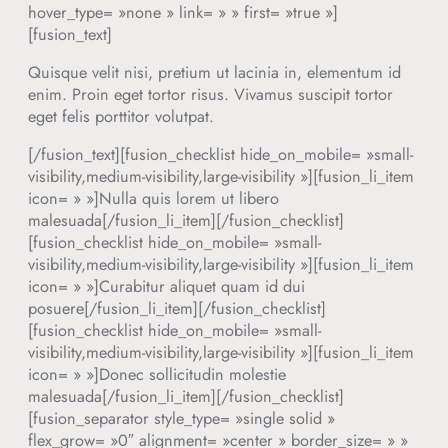
hover_type= »none » link= » » first= »true »]
[fusion_text]
Quisque velit nisi, pretium ut lacinia in, elementum id
enim. Proin eget tortor risus. Vivamus suscipit tortor
eget felis porttitor volutpat.
[/fusion_text][fusion_checklist hide_on_mobile= »small-
visibility,medium-visibility,large-visibility »][fusion_li_item
icon= » »]Nulla quis lorem ut libero
malesuada[/fusion_li_item][/fusion_checklist]
[fusion_checklist hide_on_mobile= »small-
visibility,medium-visibility,large-visibility »][fusion_li_item
icon= » »]Curabitur aliquet quam id dui
posuere[/fusion_li_item][/fusion_checklist]
[fusion_checklist hide_on_mobile= »small-
visibility,medium-visibility,large-visibility »][fusion_li_item
icon= » »]Donec sollicitudin molestie
malesuada[/fusion_li_item][/fusion_checklist]
[fusion_separator style_type= »single solid »
flex_grow= »0″ alignment= »center » border_size= » »