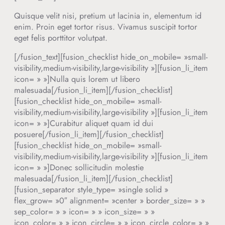
Quisque velit nisi, pretium ut lacinia in, elementum id
enim. Proin eget tortor risus. Vivamus suscipit tortor
eget felis porttitor volutpat.
[/fusion_text][fusion_checklist hide_on_mobile= »small-
visibility,medium-visibility,large-visibility »][fusion_li_item
icon= » »]Nulla quis lorem ut libero
malesuada[/fusion_li_item][/fusion_checklist]
[fusion_checklist hide_on_mobile= »small-
visibility,medium-visibility,large-visibility »][fusion_li_item
icon= » »]Curabitur aliquet quam id dui
posuere[/fusion_li_item][/fusion_checklist]
[fusion_checklist hide_on_mobile= »small-
visibility,medium-visibility,large-visibility »][fusion_li_item
icon= » »]Donec sollicitudin molestie
malesuada[/fusion_li_item][/fusion_checklist]
[fusion_separator style_type= »single solid »
flex_grow= »0″ alignment= »center » border_size= » »
sep_color= » » icon= » » icon_size= » »
icon_color= » » icon_circle= » » icon_circle_color= » »