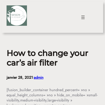
Aller
au
contenu
How to change your
car’s air filter
janvier 28, 2021
admin
I
[fusion_builder_container hundred_percent= »no »
equal_height_columns= »no » hide_on_mobile= »small-
visibility,medium-visibility,large-visibility »