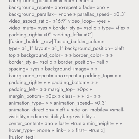
background_position= »center center »
background_repeat= »no-repeat » fade= »no »
background_parallax= »none » parallax_speed= »0.3″
video_aspect_ratio= »16:9″ video_loop= »yes »
video_mute= »yes » border_style= »solid » type= »flex »
padding_right= »0″ padding_left= »0″]
[fusion_builder_row][fusion_builder_column
type= »1_1″ layout= »1_1″ background_position= »left
top » background_color= » » border_color= » »
border_style= »solid » border_position= »all »
spacing= »yes » background_image= » »
background_repeat= »no-repeat » padding_top= » »
padding_right= » » padding_bottom= » »
padding_left= » » margin_top= »0px »
margin_bottom= »0px » class= » » id= » »
animation_type= » » animation_speed= »0.3″
animation_direction= »left » hide_on_mobile= »small-
visibility,medium-visibility,large-visibility »
center_content= »no » last= »true » min_height= » »
hover_type= »none » link= » » first= »true »]
[fusion_text]