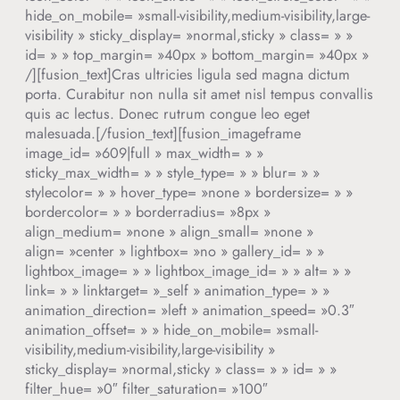
hide_on_mobile= »small-visibility,medium-visibility,large-
visibility » sticky_display= »normal,sticky » class= » »
id= » » top_margin= »40px » bottom_margin= »40px »
/][fusion_text]
Cras ultricies ligula sed magna dictum
porta. Curabitur non nulla sit amet nisl tempus convallis
quis ac lectus. Donec rutrum congue leo eget
malesuada.
[/fusion_text][fusion_imageframe
image_id= »609|full » max_width= » »
sticky_max_width= » » style_type= » » blur= » »
stylecolor= » » hover_type= »none » bordersize= » »
bordercolor= » » borderradius= »8px »
align_medium= »none » align_small= »none »
align= »center » lightbox= »no » gallery_id= » »
lightbox_image= » » lightbox_image_id= » » alt= » »
link= » » linktarget= »_self » animation_type= » »
animation_direction= »left » animation_speed= »0.3″
animation_offset= » » hide_on_mobile= »small-
visibility,medium-visibility,large-visibility »
sticky_display= »normal,sticky » class= » » id= » »
filter_hue= »0″ filter_saturation= »100″