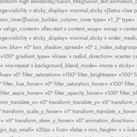
form high standards[/fusion_title][fusion_text animation_
rge-visibility » sticky_display= »normal,sticky »]Setus vitae
lumn_inner][fusion_builder_column_inner type= »1_2″ type= 
 » valign_content= »flex-start » content_wrap= »wrap » cent
large-visibility » sticky_display= »normal,sticky » order_m
dow_blur= »0″ box_shadow_spread= »0″ z_index_subgroup=
 »100″ gradient_type= »linear » radial_direction= »center 
= »no-repeat » background_blend_mode= »none » sticky= »of
ter_hue= »0″ filter_saturation= »100″ filter_brightness= »100″ 
»0″ filter_hue_hover= »0″ filter_saturation_hover= »100″ filt
 filter_sepia_hover= »0″ filter_opacity_hover= »100″ filter_
form_translate_x= »0″ transform_translate_y= »0″ transform
 transform_scale_y_hover= »1″ transform_translate_x_hover
= »0″ transform_skew_y_hover= »0″ animation_direction= »l
n_top_small= »20px » first= »false » min_height= » » link