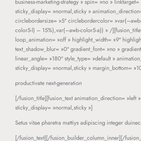
business-marketing-strategy » spin= »no » linktarget= 
sticky_display= »normal,sticky » animation_directio
circlebordersize= »5″ circlebordercolor= »var(–awb
color5-l) – 15%),var(–awb-color5-a)) » /][fusion_title
loop_animation= »off » highlight_width= »9″ highlight
text_shadow_blur= »0″ gradient_font= »no » gradient
linear_angle= »180″ style_type= »default » animation_
sticky_display= »normal,sticky » margin_bottom= »
productivate next-generation
[/fusion_title][fusion_text animation_direction= »left
sticky_display= »normal,sticky »]
Setus vitae pharetra mattiys adipiscing integer duine
[/fusion_text][/fusion_builder_column_inner][/fusion