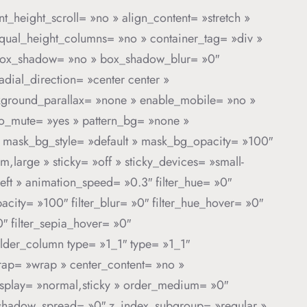
_height_scroll= »no » align_content= »stretch »
» equal_height_columns= »no » container_tag= »div »
d » box_shadow= »no » box_shadow_blur= »0″
dial_direction= »center center »
ckground_parallax= »none » enable_mobile= »no »
o_mute= »yes » pattern_bg= »none »
 mask_bg_style= »default » mask_bg_opacity= »100″
arge » sticky= »off » sticky_devices= »small-
 »left » animation_speed= »0.3″ filter_hue= »0″
opacity= »100″ filter_blur= »0″ filter_hue_hover= »0″
0″ filter_sepia_hover= »0″
ilder_column type= »1_1″ type= »1_1″
_wrap= »wrap » center_content= »no »
y_display= »normal,sticky » order_medium= »0″
_shadow_spread= »0″ z_index_subgroup= »regular »