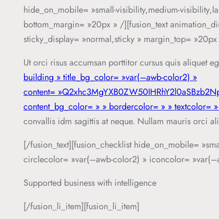
hide_on_mobile= »small-visibility,medium-visibility,
bottom_margin= »20px » /][fusion_text animation_dire
sticky_display= »normal,sticky » margin_top= »20px 
Ut orci risus accumsan porttitor cursus quis aliquet e
building » title_bg_color= »var(–awb-color2) »
content= »Q2xhc3MgYXB0ZW50IHRhY2l0aSBzb2
content_bg_color= » » bordercolor= » » textcolor= » 
convallis idm sagittis at neque. Nullam mauris orci aliq
[/fusion_text][fusion_checklist hide_on_mobile= »small-
circlecolor= »var(–awb-color2) » iconcolor= »var(–a
Supported business with intelligence
[/fusion_li_item][fusion_li_item]