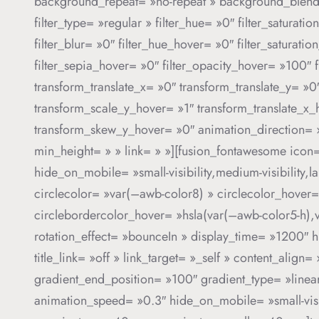
background_repeat= »no-repeat » background_blend_mod
filter_type= »regular » filter_hue= »0″ filter_saturati
filter_blur= »0″ filter_hue_hover= »0″ filter_saturat
filter_sepia_hover= »0″ filter_opacity_hover= »100″ 
transform_translate_x= »0″ transform_translate_y= »
transform_scale_y_hover= »1″ transform_translate_x
transform_skew_y_hover= »0″ animation_direction= »l
min_height= » » link= » »][fusion_fontawesome icon= 
hide_on_mobile= »small-visibility,medium-visibility,l
circlecolor= »var(–awb-color8) » circlecolor_hover=
circlebordercolor_hover= »hsla(var(–awb-color5-h),va
rotation_effect= »bounceIn » display_time= »1200″ h
title_link= »off » link_target= »_self » content_alig
gradient_end_position= »100″ gradient_type= »linear 
animation_speed= »0.3″ hide_on_mobile= »small-visibi