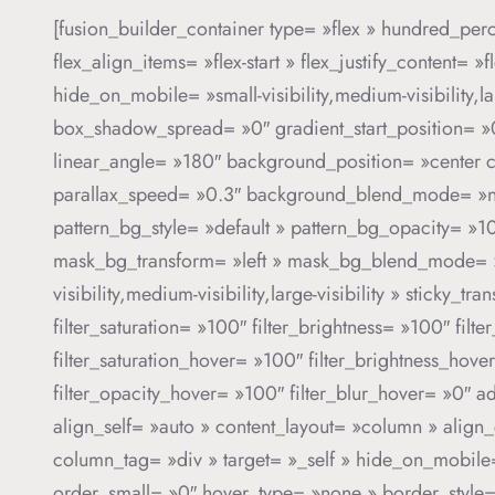
[fusion_builder_container type= »flex » hundred_per
flex_align_items= »flex-start » flex_justify_content
hide_on_mobile= »small-visibility,medium-visibility,
box_shadow_spread= »0″ gradient_start_position= »0″
linear_angle= »180″ background_position= »center 
parallax_speed= »0.3″ background_blend_mode= »no
pattern_bg_style= »default » pattern_bg_opacity= 
mask_bg_transform= »left » mask_bg_blend_mode= »no
visibility,medium-visibility,large-visibility » sticky_
filter_saturation= »100″ filter_brightness= »100″ filte
filter_saturation_hover= »100″ filter_brightness_hove
filter_opacity_hover= »100″ filter_blur_hover= »0″ 
align_self= »auto » content_layout= »column » align_
column_tag= »div » target= »_self » hide_on_mobile= »
order_small= »0″ hover_type= »none » border_styl