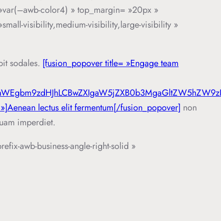
or= »var(–awb-color4) » top_margin= »20px »
-visibility,medium-visibility,large-visibility »
pit sodales.
[fusion_popover title= »Engage team
aWEgbm9zdHJhLCBwZXIgaW5jZXB0b3MgaGltZW5hZW9zLi
 »]Aenean lectus elit fermentum[/fusion_popover]
non
iquam imperdiet.
prefix-awb-business-angle-right-solid »