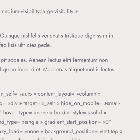
edium-visibility,large-visibility »
Quisque nisl felis venenatis tristique dignissim in
cilisis ultricies pede.
cipit sodales. Aenean lectus eliti fermentum non
us aliquam imperdiet. Maecenas aliquet mollis lectus
gn_self= »auto » content_layout= »column »
ag= »div » target= »_self » hide_on_mobile= »small-
»0″ hover_type= »none » border_style= »solid »
ype= »single » gradient_start_position= »0″
lazy_load= »none » background_position= »left top »