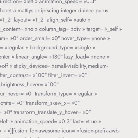
direction= »left » animation_speed= »0.3″
 pharetra mattiys adipiscing integer duinec purus
»1_2″ layout= »1_2″ align_self= »auto »
er_content= »no » column_tag= »div » target= »_self »
edium= »0″ order_small= »0″ hover_type= »none »
 »regular » background_type= »single »
center » linear_angle= »180″ lazy_load= »none »
f » sticky_devices= »small-visibility,medium-
filter_contrast= »100″ filter_invert= »0″
er_brightness_hover= »100″
blur_hover= »0″ transform_type= »regular »
_rotate= »0″ transform_skew_x= »0″
= »0″ transform_translate_y_hover= »0″
eft » animation_speed= »0.3″ last= »true »
= » »][fusion_fontawesome icon= »fusion-prefix-awb-