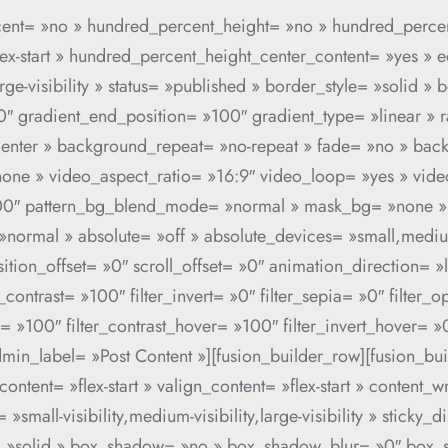
cent= »no » hundred_percent_height= »no » hundred_percent
= »flex-start » hundred_percent_height_center_content= »yes 
large-visibility » status= »published » border_style= »soli
 gradient_end_position= »100″ gradient_type= »linear » ra
center » background_repeat= »no-repeat » fade= »no » ba
ne » video_aspect_ratio= »16:9″ video_loop= »yes » vide
»100″ pattern_bg_blend_mode= »normal » mask_bg= »none »
rmal » absolute= »off » absolute_devices= »small,medium,l
transition_offset= »0″ scroll_offset= »0″ animation_direction=
r_contrast= »100″ filter_invert= »0″ filter_sepia= »0″ filter_
r= »100″ filter_contrast_hover= »100″ filter_invert_hover= »
admin_label= »Post Content »][fusion_builder_row][fusion_bu
content= »flex-start » valign_content= »flex-start » content
small-visibility,medium-visibility,large-visibility » stick
e= »solid » box_shadow= »no » box_shadow_blur= »0″ box