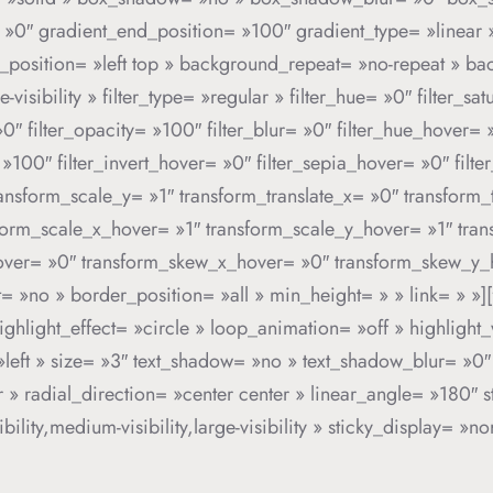
 »0″ gradient_end_position= »100″ gradient_type= »linear »
_position= »left top » background_repeat= »no-repeat » b
e-visibility » filter_type= »regular » filter_hue= »0″ filter_s
= »0″ filter_opacity= »100″ filter_blur= »0″ filter_hue_hover=
 »100″ filter_invert_hover= »0″ filter_sepia_hover= »0″ filt
ansform_scale_y= »1″ transform_translate_x= »0″ transform_
orm_scale_x_hover= »1″ transform_scale_y_hover= »1″ tran
hover= »0″ transform_skew_x_hover= »0″ transform_skew_y_h
no » border_position= »all » min_height= » » link= » »][fus
ighlight_effect= »circle » loop_animation= »off » highligh
n= »left » size= »3″ text_shadow= »no » text_shadow_blur= »0
» radial_direction= »center center » linear_angle= »180″ st
lity,medium-visibility,large-visibility » sticky_display= »n