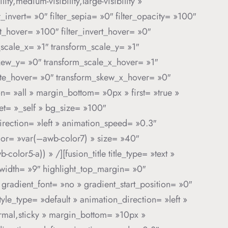
,medium-visibility,large-visibility »
er_invert= »0″ filter_sepia= »0″ filter_opacity= »100″
st_hover= »100″ filter_invert_hover= »0″
_scale_x= »1″ transform_scale_y= »1″
skew_y= »0″ transform_scale_x_hover= »1″
tate_hover= »0″ transform_skew_x_hover= »0″
n= »all » margin_bottom= »0px » first= »true »
get= »_self » bg_size= »100″
_direction= »left » animation_speed= »0.3″
lor= »var(–awb-color7) » size= »40″
lor5-a)) » /][fusion_title title_type= »text »
t_width= »9″ highlight_top_margin= »0″
″ gradient_font= »no » gradient_start_position= »0″
yle_type= »default » animation_direction= »left »
normal,sticky » margin_bottom= »10px »