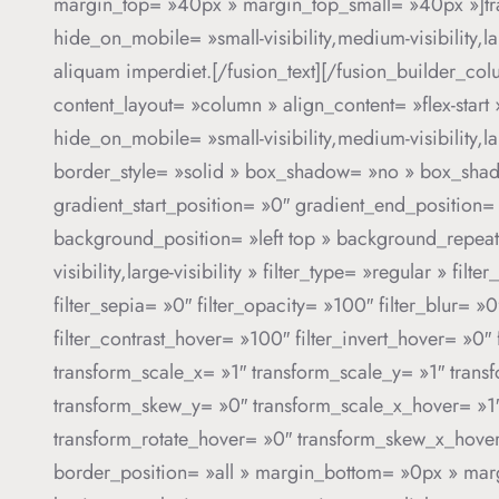
margin_top= »40px » margin_top_small= »40px »]trans
hide_on_mobile= »small-visibility,medium-visibility,la
aliquam imperdiet.[/fusion_text][/fusion_builder_co
content_layout= »column » align_content= »flex-start
hide_on_mobile= »small-visibility,medium-visibility,
border_style= »solid » box_shadow= »no » box_sha
gradient_start_position= »0″ gradient_end_position=
background_position= »left top » background_repeat
visibility,large-visibility » filter_type= »regular » fil
filter_sepia= »0″ filter_opacity= »100″ filter_blur= 
filter_contrast_hover= »100″ filter_invert_hover= »0″
transform_scale_x= »1″ transform_scale_y= »1″ trans
transform_skew_y= »0″ transform_scale_x_hover= »1″
transform_rotate_hover= »0″ transform_skew_x_hover
border_position= »all » margin_bottom= »0px » margi