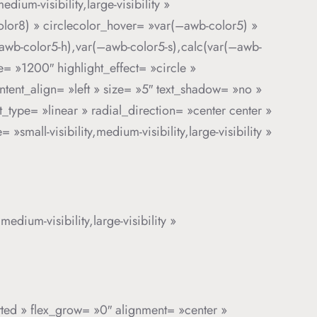
ium-visibility,large-visibility »
olor8) » circlecolor_hover= »var(–awb-color5) »
–awb-color5-h),var(–awb-color5-s),calc(var(–awb-
me= »1200″ highlight_effect= »circle »
ontent_align= »left » size= »5″ text_shadow= »no »
type= »linear » radial_direction= »center center »
mall-visibility,medium-visibility,large-visibility »
edium-visibility,large-visibility »
otted » flex_grow= »0″ alignment= »center »