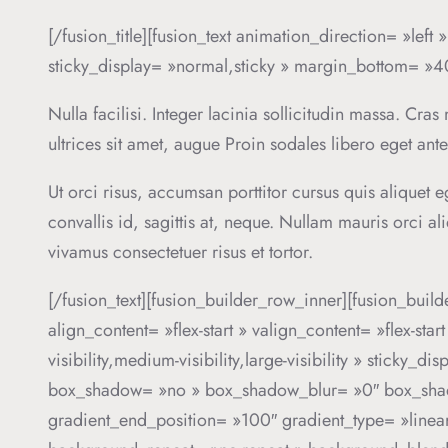
[/fusion_title][fusion_text animation_direction= »left
sticky_display= »normal,sticky » margin_bottom= »4
Nulla facilisi. Integer lacinia sollicitudin massa. Cras
ultrices sit amet, augue Proin sodales libero eget ant
Ut orci risus, accumsan porttitor cursus quis aliquet 
convallis id, sagittis at, neque. Nullam mauris orci ali
vivamus consectetuer risus et tortor.
[/fusion_text][fusion_builder_row_inner][fusion_bui
align_content= »flex-start » valign_content= »flex-s
visibility,medium-visibility,large-visibility » stick
box_shadow= »no » box_shadow_blur= »0″ box_shado
gradient_end_position= »100″ gradient_type= »linear