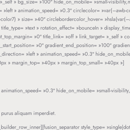
»_self » bg_size= »100″ hide_on_mobile= »small-visibility,med
n= »left » animation_speed= »0.3″ circlecolor= »var(–awb-c
-color7) » size= »40″ circlebordercolor_hover= »hsla(var(
 title_type= »text » rotation_effect= »bounceIn » display_ti
_top_margin= »0″ title_link= »off » link_target= »_self » c
_start_position= »0″ gradient_end_position= »100″ gradient_
direction= »left » animation_speed= »0.3″ hide_on_mobile= »s
10px » margin_top= »40px » margin_top_small= »40px »]
 » animation_speed= »0.3″ hide_on_mobile= »small-visibility,m
c purus aliquam imperdiet.
_builder_row_inner][fusion_separator style_type= »single|d