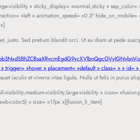
large-visibility » sticky_display= »normal,sticky » sep_col
ction= »left » animation_speed= »0.3″ hide_on_mobile= »small
»]
get, justo. Sed pretium blandit orci. Ut eu diam at pede susci
Npb3NxdSBhZCBsaXRvcmEgdG9ycXVlbnQgcGVyIGNvbnVi
» trigger= »hover » placement= »default » class= » » id= »
uet iaculis et viverra vitae ligula. Nulla ut felis in purus al
visibility,medium-visibility,large-visibility » icon= »fusion-
wb-color5) » size= »17px »][fusion_li_item]