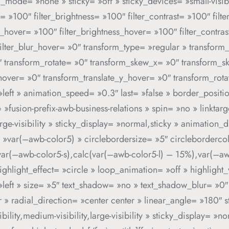
e= »none » sticky= »off » sticky_devices= »small-visibility
on= »100″ filter_brightness= »100″ filter_contrast= »100″ filt
ion_hover= »100″ filter_brightness_hover= »100″ filter_contra
filter_blur_hover= »0″ transform_type= »regular » transform
0″ transform_rotate= »0″ transform_skew_x= »0″ transform_
_hover= »0″ transform_translate_y_hover= »0″ transform_ro
eft » animation_speed= »0.3″ last= »false » border_positio
»fusion-prefix-awb-business-relations » spin= »no » linktar
arge-visibility » sticky_display= »normal,sticky » animation
 »var(–awb-color5) » circlebordersize= »5″ circleborderco
r(–awb-color5-s),calc(var(–awb-color5-l) – 15%),var(–awb-co
ighlight_effect= »circle » loop_animation= »off » highligh
n= »left » size= »5″ text_shadow= »no » text_shadow_blur= »0
» radial_direction= »center center » linear_angle= »180″ st
lity,medium-visibility,large-visibility » sticky_display= »