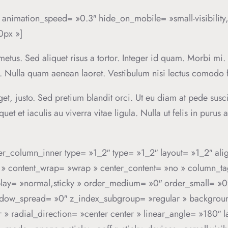
 » animation_speed= »0.3″ hide_on_mobile= »small-visibility,m
0px »]
 metus. Sed aliquet risus a tortor. Integer id quam. Morbi mi. 
e. Nulla quam aenean laoret. Vestibulum nisi lectus comodo fa
eget, justo. Sed pretium blandit orci. Ut eu diam at pede sus
quet et iaculis au viverra vitae ligula. Nulla ut felis in pur
lder_column_inner type= »1_2″ type= »1_2″ layout= »1_2″ ali
tart » content_wrap= »wrap » center_content= »no » column_t
y_display= »normal,sticky » order_medium= »0″ order_small= 
w_spread= »0″ z_index_subgroup= »regular » background_t
 » radial_direction= »center center » linear_angle= »180″ 