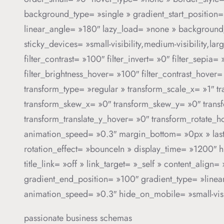
background_type= »single » gradient_start_position=
linear_angle= »180″ lazy_load= »none » background
sticky_devices= »small-visibility,medium-visibility,larg
filter_contrast= »100″ filter_invert= »0″ filter_sepia
filter_brightness_hover= »100″ filter_contrast_hover=
transform_type= »regular » transform_scale_x= »1″ tr
transform_skew_x= »0″ transform_skew_y= »0″ transf
transform_translate_y_hover= »0″ transform_rotate_
animation_speed= »0.3″ margin_bottom= »0px » last= »
rotation_effect= »bounceIn » display_time= »1200″ h
title_link= »off » link_target= »_self » content_alig
gradient_end_position= »100″ gradient_type= »linear 
animation_speed= »0.3″ hide_on_mobile= »small-visibi
passionate business schemas