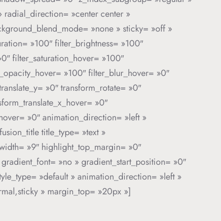
 radial_direction= »center center »
ackground_blend_mode= »none » sticky= »off »
aturation= »100″ filter_brightness= »100″
 »0″ filter_saturation_hover= »100″
er_opacity_hover= »100″ filter_blur_hover= »0″
translate_y= »0″ transform_rotate= »0″
sform_translate_x_hover= »0″
over= »0″ animation_direction= »left »
ion_title title_type= »text »
t_width= »9″ highlight_top_margin= »0″
″ gradient_font= »no » gradient_start_position= »0″
yle_type= »default » animation_direction= »left »
ormal,sticky » margin_top= »20px »]