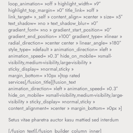
loop_animation= »off » highlight_width= »9″
highlight_top_margin= »0″ title_link= »off »
link_target= »_self » content_align= »center » size= »5″
text_shadow= »no » text_shadow_blur= »0″
gradient_font= »no » gradient_start_position= »0″
gradient_end_position= »100″ gradient_type= »linear »
radial_direction= »center center » linear_angle= »180″
style_type= »default » animation_direction= »left »
animation_speed= »0.3″ hide_on_mobile= »small-
visibility,medium-visibility,large-visibility »
sticky_display= »normal,sticky »
margin_bottom= »10px »]top rated
services[/fusion_title][fusion_text
animation_direction= »left » animation_speed= »0.3″
hide_on_mobile= »small-visibility,medium-visibility,large-
visibility » sticky_display= »normal,sticky »
content_alignment= »center » margin_bottom= »0px »]
Setus vitae pharetra auctor kasu mattied sed interdum
[/fusion_text][/fusion_builder_column_inner]