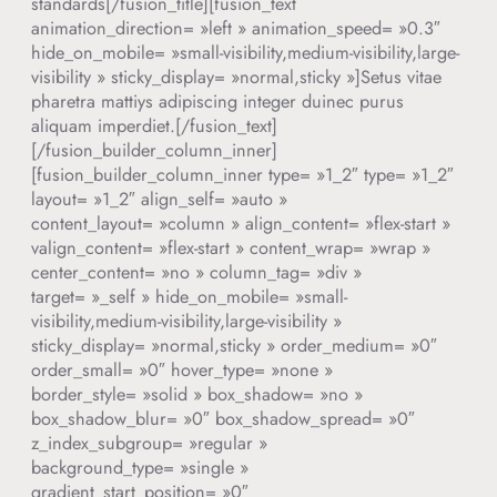
standards[/fusion_title][fusion_text
animation_direction= »left » animation_speed= »0.3″
hide_on_mobile= »small-visibility,medium-visibility,large-
visibility » sticky_display= »normal,sticky »]Setus vitae
pharetra mattiys adipiscing integer duinec purus
aliquam imperdiet.[/fusion_text]
[/fusion_builder_column_inner]
[fusion_builder_column_inner type= »1_2″ type= »1_2″
layout= »1_2″ align_self= »auto »
content_layout= »column » align_content= »flex-start »
valign_content= »flex-start » content_wrap= »wrap »
center_content= »no » column_tag= »div »
target= »_self » hide_on_mobile= »small-
visibility,medium-visibility,large-visibility »
sticky_display= »normal,sticky » order_medium= »0″
order_small= »0″ hover_type= »none »
border_style= »solid » box_shadow= »no »
box_shadow_blur= »0″ box_shadow_spread= »0″
z_index_subgroup= »regular »
background_type= »single »
gradient_start_position= »0″