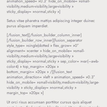
animation_speed= »0.3″ hide_on_mobile= »small-
visibility,medium-visibility,large-visibility »
sticky_display= »normal,sticky »]
Setus vitae pharetra mattiys adipiscing integer duinec
purus aliquam imperdiet.
[/fusion_text][/fusion_builder_column_inner]
[/fusion_builder_row_inner][fusion_separator
style_type= »single|dotted » flex_grow= »0″
alignment= »center » hide_on_mobile= »small-
visibility,medium-visibility,large-visibility »
sticky_display= »normal,sticky » sep_color= »var(–awb-
color4) » top_margin= »20px »
bottom_margin= »20px » /][fusion_text
animation_direction= »left » animation_speed= »0.3″
hide_on_mobile= »small-visibility,medium-visibility,large-
visibility » sticky_display= »normal,sticky »
margin_top= »20px »]
Ut orci risus accumsan porttitor cursus quis aliquet