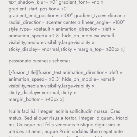
text_shadow_blur= »0″ gradient_font= »no »
gradient_start_position= »0″
gradient_end_position= »100″ gradient_type= »linear »
radial_direction= »center center » linear_angle= »180″
style_type= »default » animation_direction= »left »
animation_speed= »0.3″ hide_on_mobile= »small-
visibility,medium-visibility,large-visibility »
sticky_display= »normal,sticky » margin_top= »20px »]
passionate business schemas
[/fusion_title][fusion_text animation_direction= »left »
animation_speed= »0.3″ hide_on_mobile= »small-
visibility,medium-visibility,large-visibility »
sticky_display= »normal,sticky »
margin_bottom= »40px »]
Nulla facilisi. Integer lacinia sollicitudin massa. Cras
metus. Sed aliquet risus a tortor. Integer id quam. Morbi
mi. Quisque nisl felis venenatis tristique dignissim in
ultrices sit amet, augue Proin sodales libero eget ante.