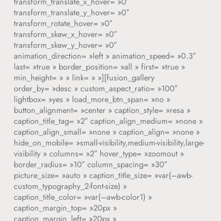
transform_translate_x_hover= »0″
transform_translate_y_hover= »0″
transform_rotate_hover= »0″
transform_skew_x_hover= »0″
transform_skew_y_hover= »0″
animation_direction= »left » animation_speed= »0.3″
last= »true » border_position= »all » first= »true »
min_height= » » link= » »][fusion_gallery
order_by= »desc » custom_aspect_ratio= »100″
lightbox= »yes » load_more_btn_span= »no »
button_alignment= »center » caption_style= »resa »
caption_title_tag= »2″ caption_align_medium= »none »
caption_align_small= »none » caption_align= »none »
hide_on_mobile= »small-visibility,medium-visibility,large-
visibility » columns= »2″ hover_type= »zoomout »
border_radius= »10″ column_spacing= »30″
picture_size= »auto » caption_title_size= »var(–awb-
custom_typography_2-font-size) »
caption_title_color= »var(–awb-color1) »
caption_margin_top= »20px »
caption_margin_left= »20px »