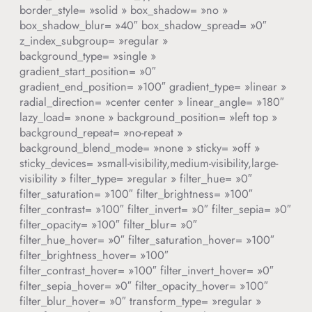
border_style= »solid » box_shadow= »no »
box_shadow_blur= »40″ box_shadow_spread= »0″
z_index_subgroup= »regular »
background_type= »single »
gradient_start_position= »0″
gradient_end_position= »100″ gradient_type= »linear »
radial_direction= »center center » linear_angle= »180″
lazy_load= »none » background_position= »left top »
background_repeat= »no-repeat »
background_blend_mode= »none » sticky= »off »
sticky_devices= »small-visibility,medium-visibility,large-
visibility » filter_type= »regular » filter_hue= »0″
filter_saturation= »100″ filter_brightness= »100″
filter_contrast= »100″ filter_invert= »0″ filter_sepia= »0″
filter_opacity= »100″ filter_blur= »0″
filter_hue_hover= »0″ filter_saturation_hover= »100″
filter_brightness_hover= »100″
filter_contrast_hover= »100″ filter_invert_hover= »0″
filter_sepia_hover= »0″ filter_opacity_hover= »100″
filter_blur_hover= »0″ transform_type= »regular »