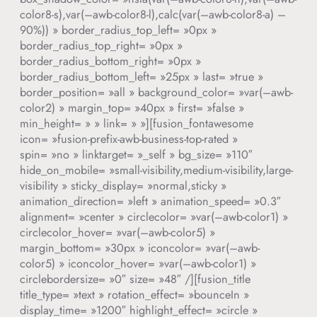
color8-s),var(–awb-color8-l),calc(var(–awb-color8-a) –
90%)) » border_radius_top_left= »0px »
border_radius_top_right= »0px »
border_radius_bottom_right= »0px »
border_radius_bottom_left= »25px » last= »true »
border_position= »all » background_color= »var(–awb-
color2) » margin_top= »40px » first= »false »
min_height= » » link= » »][fusion_fontawesome
icon= »fusion-prefix-awb-business-top-rated »
spin= »no » linktarget= »_self » bg_size= »110″
hide_on_mobile= »small-visibility,medium-visibility,large-
visibility » sticky_display= »normal,sticky »
animation_direction= »left » animation_speed= »0.3″
alignment= »center » circlecolor= »var(–awb-color1) »
circlecolor_hover= »var(–awb-color5) »
margin_bottom= »30px » iconcolor= »var(–awb-
color5) » iconcolor_hover= »var(–awb-color1) »
circlebordersize= »0″ size= »48″ /][fusion_title
title_type= »text » rotation_effect= »bounceIn »
display_time= »1200″ highlight_effect= »circle »