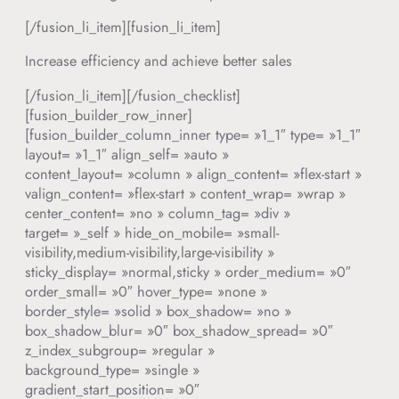
[/fusion_li_item][fusion_li_item]
Increase efficiency and achieve better sales
[/fusion_li_item][/fusion_checklist]
[fusion_builder_row_inner]
[fusion_builder_column_inner type= »1_1″ type= »1_1″
layout= »1_1″ align_self= »auto »
content_layout= »column » align_content= »flex-start »
valign_content= »flex-start » content_wrap= »wrap »
center_content= »no » column_tag= »div »
target= »_self » hide_on_mobile= »small-
visibility,medium-visibility,large-visibility »
sticky_display= »normal,sticky » order_medium= »0″
order_small= »0″ hover_type= »none »
border_style= »solid » box_shadow= »no »
box_shadow_blur= »0″ box_shadow_spread= »0″
z_index_subgroup= »regular »
background_type= »single »
gradient_start_position= »0″