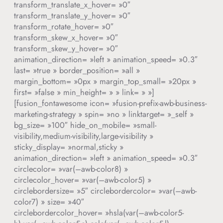
transform_translate_x_hover= »0″
transform_translate_y_hover= »0″
transform_rotate_hover= »0″
transform_skew_x_hover= »0″
transform_skew_y_hover= »0″
animation_direction= »left » animation_speed= »0.3″
last= »true » border_position= »all »
margin_bottom= »0px » margin_top_small= »20px »
first= »false » min_height= » » link= » »]
[fusion_fontawesome icon= »fusion-prefix-awb-business-
marketing-strategy » spin= »no » linktarget= »_self »
bg_size= »100″ hide_on_mobile= »small-
visibility,medium-visibility,large-visibility »
sticky_display= »normal,sticky »
animation_direction= »left » animation_speed= »0.3″
circlecolor= »var(–awb-color8) »
circlecolor_hover= »var(–awb-color5) »
circlebordersize= »5″ circlebordercolor= »var(–awb-
color7) » size= »40″
circlebordercolor_hover= »hsla(var(–awb-color5-