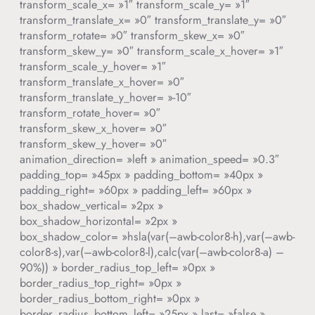
transform_scale_x= »1″ transform_scale_y= »1″
transform_translate_x= »0″ transform_translate_y= »0″
transform_rotate= »0″ transform_skew_x= »0″
transform_skew_y= »0″ transform_scale_x_hover= »1″
transform_scale_y_hover= »1″
transform_translate_x_hover= »0″
transform_translate_y_hover= »-10″
transform_rotate_hover= »0″
transform_skew_x_hover= »0″
transform_skew_y_hover= »0″
animation_direction= »left » animation_speed= »0.3″
padding_top= »45px » padding_bottom= »40px »
padding_right= »60px » padding_left= »60px »
box_shadow_vertical= »2px »
box_shadow_horizontal= »2px »
box_shadow_color= »hsla(var(–awb-color8-h),var(–awb-
color8-s),var(–awb-color8-l),calc(var(–awb-color8-a) –
90%)) » border_radius_top_left= »0px »
border_radius_top_right= »0px »
border_radius_bottom_right= »0px »
border_radius_bottom_left= »25px » last= »false »