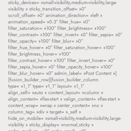
sticky_devices= »small-visibility,medium-visibility,large-
visibility » sticky_transition_offset= »0″
scroll_offset= »0″ animation_direction= »left »
animation_speed= »0.3″ filter_hue= »0″
filter_saturation= »100″ filter_brightness= »100″
filter_contrast= »100″ filter_invert= »0″ filter_sepia= »0″
filter_opacity= »100″ filter_blur= »0″
filter_hue_hover= »0″ filter_saturation_hover= »100″
filter_brightness_hover= »100″
filter_contrast_hover= »100″ filter_invert_hover= »0″
filter_sepia_hover= »0″ filter_opacity_hover= »100″
filter_blur_hover= »0″ admin_label= »Post Content »]
[fusion_builder_row][fusion_builder_column
type= »1_1″ type= »1_1″ layout= »1_1″
align_self= »auto » content_layout= »column »
align_content= »flex-start » valign_content= »flex-start »
content_wrap= »wrap » center_content= »no »
column_tag= »div » target= »_self »
hide_on_mobile= »small-visibility,medium-visibility,large-
visibility » sticky_display= »normal,sticky »