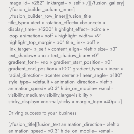
image_id= »282″ linktarget= »_self » /][/fusion_gallery]
[/fusion_builder_column_inner]
[/fusion_builder_row_inner][fusion_title
title_type= »text » rotation_effect= »bounceIn »
display_time= »1200″ highlight_effect= »circle »
loop_animation= »off » highlight_width= »9″
highlight_top_margin= »0″ title_link= »off »
link_target= »_self » content_align= »left » size= »3″
text_shadow= »no » text_shadow_blur= »0″
gradient_font= »no » gradient_start_position= »0″
gradient_end_position= »100″ gradient_type= »linear »
radial_direction= »center center » linear_angle= »180″
style_type= »default » animation_direction= »left »
animation_speed= »0.3″ hide_on_mobile= »small-
visibility,medium-visibility,large-visibility »
sticky_display= »normal,sticky » margin_top= »40px »]
Driving success to your business
[/fusion_title][fusion_text animation_direction= »left »
animation_speed= »0.3″ hide_on_mobile= »small-