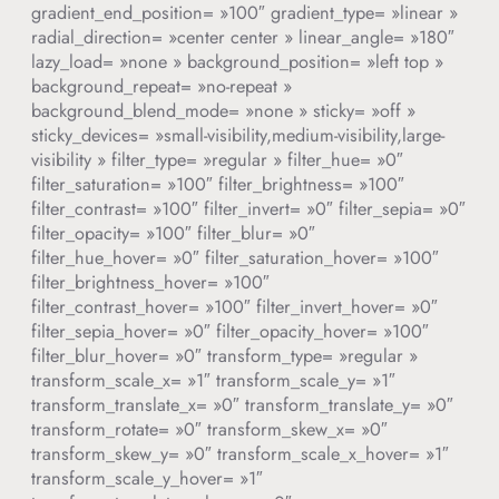
gradient_end_position= »100″ gradient_type= »linear »
radial_direction= »center center » linear_angle= »180″
lazy_load= »none » background_position= »left top »
background_repeat= »no-repeat »
background_blend_mode= »none » sticky= »off »
sticky_devices= »small-visibility,medium-visibility,large-
visibility » filter_type= »regular » filter_hue= »0″
filter_saturation= »100″ filter_brightness= »100″
filter_contrast= »100″ filter_invert= »0″ filter_sepia= »0″
filter_opacity= »100″ filter_blur= »0″
filter_hue_hover= »0″ filter_saturation_hover= »100″
filter_brightness_hover= »100″
filter_contrast_hover= »100″ filter_invert_hover= »0″
filter_sepia_hover= »0″ filter_opacity_hover= »100″
filter_blur_hover= »0″ transform_type= »regular »
transform_scale_x= »1″ transform_scale_y= »1″
transform_translate_x= »0″ transform_translate_y= »0″
transform_rotate= »0″ transform_skew_x= »0″
transform_skew_y= »0″ transform_scale_x_hover= »1″
transform_scale_y_hover= »1″