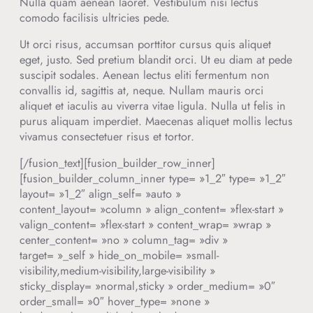
Nulla quam aenean laoret. Vestibulum nisi lectus
comodo facilisis ultricies pede.
Ut orci risus, accumsan porttitor cursus quis aliquet
eget, justo. Sed pretium blandit orci. Ut eu diam at pede
suscipit sodales. Aenean lectus eliti fermentum non
convallis id, sagittis at, neque. Nullam mauris orci
aliquet et iaculis au viverra vitae ligula. Nulla ut felis in
purus aliquam imperdiet. Maecenas aliquet mollis lectus
vivamus consectetuer risus et tortor.
[/fusion_text][fusion_builder_row_inner]
[fusion_builder_column_inner type= »1_2″ type= »1_2″
layout= »1_2″ align_self= »auto »
content_layout= »column » align_content= »flex-start »
valign_content= »flex-start » content_wrap= »wrap »
center_content= »no » column_tag= »div »
target= »_self » hide_on_mobile= »small-
visibility,medium-visibility,large-visibility »
sticky_display= »normal,sticky » order_medium= »0″
order_small= »0″ hover_type= »none »