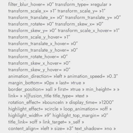
filter_blur_hover= »0″ transform_type= »regular »
transform_scale_x= »1″ transform_scale_y= »1″
transform_translate_x= »0″ transform_translate_y= »0″
transform_rotate= »0″ transform_skew_x= »0″
transform_skew_y= »0″ transform_scale_x_hover= »1″
transform_scale_y_hover= »1″
transform_translate_x_hover= »0″
transform_translate_y_hover= »0″
transform_rotate_hover= »0″
transform_skew_x_hover= »0″
transform_skew_y_hover= »0″
animation_direction= »left » animation_speed= »0.3″
margin_bottom= »0px » last= »true »
border_position= »all » first= »true » min_height= » »
link= » »][fusion_title title_type= »text »
rotation_effect= »bounceIn » display_time= »1200″
highlight_effect= »circle » loop_animation= »off »
highlight_width= »9″ highlight_top_margin= »0″
title_link= »off » link_target= »_self »
content_align= »left » size= »3″ text_shadow= »no »