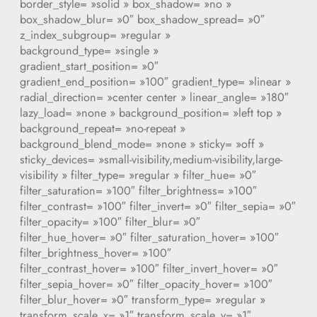
border_style= »solid » box_shadow= »no »
box_shadow_blur= »0″ box_shadow_spread= »0″
z_index_subgroup= »regular »
background_type= »single »
gradient_start_position= »0″
gradient_end_position= »100″ gradient_type= »linear »
radial_direction= »center center » linear_angle= »180″
lazy_load= »none » background_position= »left top »
background_repeat= »no-repeat »
background_blend_mode= »none » sticky= »off »
sticky_devices= »small-visibility,medium-visibility,large-
visibility » filter_type= »regular » filter_hue= »0″
filter_saturation= »100″ filter_brightness= »100″
filter_contrast= »100″ filter_invert= »0″ filter_sepia= »0″
filter_opacity= »100″ filter_blur= »0″
filter_hue_hover= »0″ filter_saturation_hover= »100″
filter_brightness_hover= »100″
filter_contrast_hover= »100″ filter_invert_hover= »0″
filter_sepia_hover= »0″ filter_opacity_hover= »100″
filter_blur_hover= »0″ transform_type= »regular »
transform_scale_x= »1″ transform_scale_y= »1″