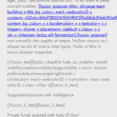
eget, justo. Sed pretium blandit orci. Ut eu diam at pede
suscipit sodales.
[fusion_popover title= »Engage team
building » title_bg_color= »var(–awb-color2) »
content= »Q2xhc3MgYXB0ZW50IHRhY2l0aSBzb2Npb3Nxd
content_bg_color= » » bordercolor= » » textcolor= » »
trigger= »hover » placement= »default » class= » »
id= » »]Aenean lectus elit fermentum[/fusion_popover]
non convallis idm sagittis at neque. Nullam mauris orci
aliquet iaculis et viverra vitae ligula. Nulla ut felis in
purus aliquam imperdiet.
[/fusion_text][fusion_checklist hide_on_mobile= »small-
visibility,medium-visibility,large-visibility » icon= »fusion-
prefix-awb-business-angle-right-solid »
circlecolor= »var(–awb-color2) » iconcolor= »var(–awb-
color5) » size= »17px »][fusion_li_item]
Supported business with intelligence
[/fusion_li_item][fusion_li_item]
Private funds granted with help of Govt.