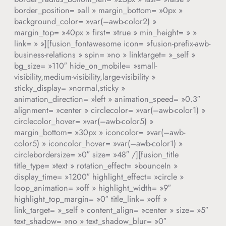
border_position= »all » margin_bottom= »0px »
background_color= »var(–awb-color2) »
margin_top= »40px » first= »true » min_height= » »
link= » »][fusion_fontawesome icon= »fusion-prefix-awb-
business-relations » spin= »no » linktarget= »_self »
bg_size= »110″ hide_on_mobile= »small-
visibility,medium-visibility,large-visibility »
sticky_display= »normal,sticky »
animation_direction= »left » animation_speed= »0.3″
alignment= »center » circlecolor= »var(–awb-color1) »
circlecolor_hover= »var(–awb-color5) »
margin_bottom= »30px » iconcolor= »var(–awb-
color5) » iconcolor_hover= »var(–awb-color1) »
circlebordersize= »0″ size= »48″ /][fusion_title
title_type= »text » rotation_effect= »bounceIn »
display_time= »1200″ highlight_effect= »circle »
loop_animation= »off » highlight_width= »9″
highlight_top_margin= »0″ title_link= »off »
link_target= »_self » content_align= »center » size= »5″
text_shadow= »no » text_shadow_blur= »0″