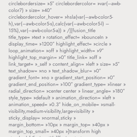
circlebordersize= »5″ circlebordercolor= »var(–awb-
color7) » size= »40″
circlebordercolor_hover= »hsla(var(–awb-color5-
h),var(–awb-color5-s),calc(var(–awb-color5-l) –
15%),var(–awb-color5-a)) » /][fusion_title
title_type= »text » rotation_effect= »bounceIn »
display_time= »1200″ highlight_effect= »circle »
loop_animation= »off » highlight_width= »9″
highlight_top_margin= »0″ title_link= »off »
link_target= »_self » content_align= »left » size= »5″
text_shadow= »no » text_shadow_blur= »0″
gradient_font= »no » gradient_start_position= »0″
gradient_end_position= »100″ gradient_type= »linear »
radial_direction= »center center » linear_angle= »180″
style_type= »default » animation_direction= »left »
animation_speed= »0.3″ hide_on_mobile= »small-
visibility,medium-visibility,large-visibility »
sticky_display= »normal,sticky »
margin_bottom= »10px » margin_top= »40px »
margin_top_small= »40px »]transform high