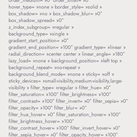
order_medium= »0″ order_small= »0″
hover_type= »none » border_style= »solid »
box_shadow= »no » box_shadow_blur= »0″
box_shadow_spread= »0″
z_index_subgroup= »regular »
background_type= »single »
gradient_start_position= »0″
gradient_end_position= »100″ gradient_type= »linear »
radial_direction= »center center » linear_angle= »180″
lazy_load= »none » background_position= »left top »
background_repeat= »no-repeat »
background_blend_mode= »none » sticky= »off »
sticky_devices= »small-visibility,medium-visibility,large-
visibility » filter_type= »regular » filter_hue= »0″
filter_saturation= »100″ filter_brightness= »100″
filter_contrast= »100″ filter_invert= »0″ filter_sepia= »0″
filter_opacity= »100″ filter_blur= »0″
filter_hue_hover= »0″ filter_saturation_hover= »100″
filter_brightness_hover= »100″
filter_contrast_hover= »100″ filter_invert_hover= »0″
filter_sepia_hover= »0″ filter_opacity_hover= »100″