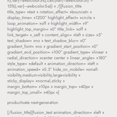
h),var(–awb-color5-s),calc(var(–awb-color5-l) –
15%),var(–awb-color5-a)) » /][fusion_title
title_type= »text » rotation_effect= »bounceIn »
display_time= »1200″ highlight_effect= »circle »
loop_animation= »off » highlight_width= »9″
highlight_top_margin= »0″ title_link= »off »
link_target= »_self » content_align= »left » size= »5″
text_shadow= »no » text_shadow_blur= »0″
gradient_font= »no » gradient_start_position= »0″
gradient_end_position= »100″ gradient_type= »linear »
radial_direction= »center center » linear_angle= »180″
style_type= »default » animation_direction= »left »
animation_speed= »0.3″ hide_on_mobile= »small-
visibility,medium-visibility,large-visibility »
sticky_display= »normal,sticky »
margin_bottom= »10px » margin_top= »40px »
margin_top_small= »40px »]
productivate next-generation
[/fusion_title][fusion_text animation_direction= »left »