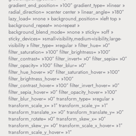
gradient_end_position= »100″ gradient_type= »linear »
radial_direction= »center center » linear_angle= »180″
lazy_load= »none » background_position= »left top »
background_repeat= »no-repeat »
background_blend_mode= »none » sticky= »off »
sticky_devices= »small-visibility,medium-visibility,large-
visibility » filter_type= »regular » filter_hue= »0″
filter_saturation= »100″ filter_brightness= »100″
filter_contrast= »100″ filter_invert= »0″ filter_sepia= »0″
filter_opacity= »100″ filter_blur= »0″
filter_hue_hover= »0″ filter_saturation_hover= »100″
filter_brightness_hover= »100″
filter_contrast_hover= »100″ filter_invert_hover= »0″
filter_sepia_hover= »0″ filter_opacity_hover= »100″
filter_blur_hover= »0″ transform_type= »regular »
transform_scale_x= »1″ transform_scale_y= »1″
transform_translate_x= »0″ transform_translate_y= »0″
transform_rotate= »0″ transform_skew_x= »0″
transform_skew_y= »0″ transform_scale_x_hover= »1″
transform_scale_y_hover= »1″