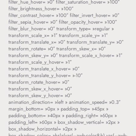
filter_hue_hover= »0″ filter_saturation_hover= »100″
filter_brightness_hover= »100″
filter_contrast_hover= »100″ filter_invert_hover= »0″
filter_sepia_hover= »0″ filter_opacity_hover= »100″
filter_blur_hover= »0″ transform_type= »regular »
transform_scale_x= »1″ transform_scale_y= »1″
transform_translate_x= »0″ transform_translate_y= »0″
transform_rotate= »0″ transform_skew_x= »0″
transform_skew_y= »0″ transform_scale_x_hover= »1″
transform_scale_y_hover= »1″
transform_translate_x_hover= »0″
transform_translate_y_hover= »-10″
transform_rotate_hover= »0″
transform_skew_x_hover= »0″
transform_skew_y_hover= »0″
animation_direction= »left » animation_speed= »0.3″
margin_bottom= »0px » padding_top= »45px »
padding_bottom= »40px » padding_right= »60px »
padding_left= »60px » box_shadow_vertical= »2px »
box_shadow_horizontal= »2px »
box_shadow_color= »hsla(var(–awb-color8-h),var(–awb-