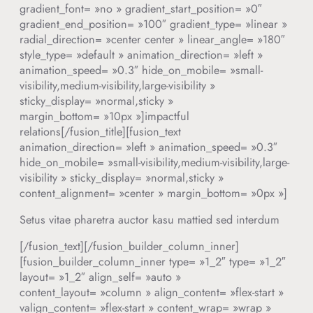
gradient_font= »no » gradient_start_position= »0″
gradient_end_position= »100″ gradient_type= »linear »
radial_direction= »center center » linear_angle= »180″
style_type= »default » animation_direction= »left »
animation_speed= »0.3″ hide_on_mobile= »small-
visibility,medium-visibility,large-visibility »
sticky_display= »normal,sticky »
margin_bottom= »10px »]impactful
relations[/fusion_title][fusion_text
animation_direction= »left » animation_speed= »0.3″
hide_on_mobile= »small-visibility,medium-visibility,large-
visibility » sticky_display= »normal,sticky »
content_alignment= »center » margin_bottom= »0px »]
Setus vitae pharetra auctor kasu mattied sed interdum
[/fusion_text][/fusion_builder_column_inner]
[fusion_builder_column_inner type= »1_2″ type= »1_2″
layout= »1_2″ align_self= »auto »
content_layout= »column » align_content= »flex-start »
valign_content= »flex-start » content_wrap= »wrap »