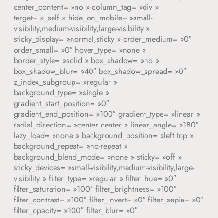
center_content= »no » column_tag= »div »
target= »_self » hide_on_mobile= »small-
visibility,medium-visibility,large-visibility »
sticky_display= »normal,sticky » order_medium= »0″
order_small= »0″ hover_type= »none »
border_style= »solid » box_shadow= »no »
box_shadow_blur= »40″ box_shadow_spread= »0″
z_index_subgroup= »regular »
background_type= »single »
gradient_start_position= »0″
gradient_end_position= »100″ gradient_type= »linear »
radial_direction= »center center » linear_angle= »180″
lazy_load= »none » background_position= »left top »
background_repeat= »no-repeat »
background_blend_mode= »none » sticky= »off »
sticky_devices= »small-visibility,medium-visibility,large-
visibility » filter_type= »regular » filter_hue= »0″
filter_saturation= »100″ filter_brightness= »100″
filter_contrast= »100″ filter_invert= »0″ filter_sepia= »0″
filter_opacity= »100″ filter_blur= »0″