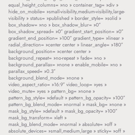
equal_height_columns= »no » container_tag= »div »
hide_on_mobile= »small-visibility,medium-visibility,large-
visibility » status= »published » border_style= »solid »
box_shadow= »no » box_shadow_blur= »0″
box_shadow_spread= »0″ gradient_start_position= »0″
gradient_end_position= »100″ gradient_type= »linear »
radial_direction= »center center » linear_angle= »180″
background_position= »center center »
background_repeat= »no-repeat » fade= »no »
background_parallax= »none » enable_mobile= »no »
parallax_speed= »0.3″
background_blend_mode= »none »
video_aspect_ratio= »16:9″ video_loop= »yes »
video_mute= »yes » pattern_bg= »none »
pattern_bg_style= »default » pattern_bg_opacity= »100″
pattern_bg_blend_mode= »normal » mask_bg= »none »
mask_bg_style= »default » mask_bg_opacity= »100″
mask_bg_transform= »left »
mask_bg_blend_mode= »normal » absolute= »off »
absolute_devices= »small,medium,large » sticky= »off »