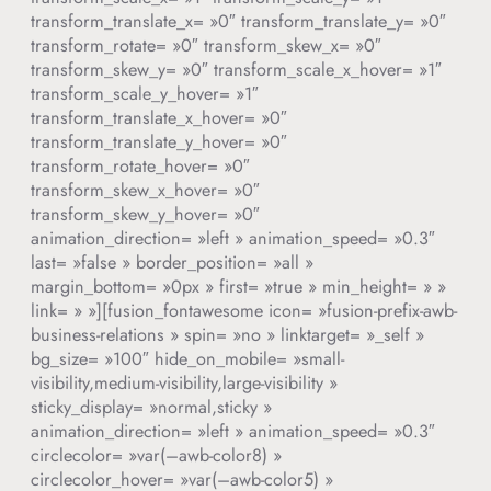
transform_translate_x= »0″ transform_translate_y= »0″
transform_rotate= »0″ transform_skew_x= »0″
transform_skew_y= »0″ transform_scale_x_hover= »1″
transform_scale_y_hover= »1″
transform_translate_x_hover= »0″
transform_translate_y_hover= »0″
transform_rotate_hover= »0″
transform_skew_x_hover= »0″
transform_skew_y_hover= »0″
animation_direction= »left » animation_speed= »0.3″
last= »false » border_position= »all »
margin_bottom= »0px » first= »true » min_height= » »
link= » »][fusion_fontawesome icon= »fusion-prefix-awb-
business-relations » spin= »no » linktarget= »_self »
bg_size= »100″ hide_on_mobile= »small-
visibility,medium-visibility,large-visibility »
sticky_display= »normal,sticky »
animation_direction= »left » animation_speed= »0.3″
circlecolor= »var(–awb-color8) »
circlecolor_hover= »var(–awb-color5) »