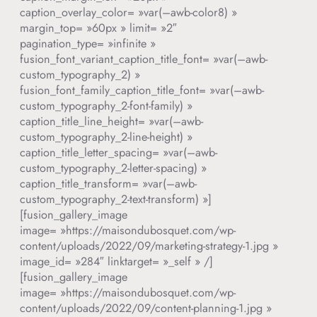
caption_overlay_color= »var(–awb-color8) »
margin_top= »60px » limit= »2″
pagination_type= »infinite »
fusion_font_variant_caption_title_font= »var(–awb-
custom_typography_2) »
fusion_font_family_caption_title_font= »var(–awb-
custom_typography_2-font-family) »
caption_title_line_height= »var(–awb-
custom_typography_2-line-height) »
caption_title_letter_spacing= »var(–awb-
custom_typography_2-letter-spacing) »
caption_title_transform= »var(–awb-
custom_typography_2-text-transform) »]
[fusion_gallery_image
image= »https://maisondubosquet.com/wp-
content/uploads/2022/09/marketing-strategy-1.jpg »
image_id= »284″ linktarget= »_self » /]
[fusion_gallery_image
image= »https://maisondubosquet.com/wp-
content/uploads/2022/09/content-planning-1.jpg »