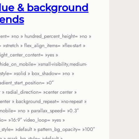
lue & background
trends
rcent= »no » hundred_percent_height= »no »
stretch » flex_align_items= »flex-start »
eight_center_content= »yes »
ide_on_mobile= »small-visibility,medium-
der_style= »solid » box_shadow= »no »
ient_start_position= »0″
» radial_direction= »center center »
enter » background_repeat= »no-repeat »
mobile= »no » parallax_speed= »0.3″
o= »16:9″ video_loop= »yes »
style= »default » pattern_bg_opacity= »100″
» mask_bg_style= »default »