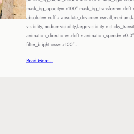
mask_bg_opacity= »100″ mask_bg_transform= »left
absolute= »off » absolute_devices= »small,medium,lar
visibility,medium-visibility,large-visibility » sticky_tra
animation_direction= »left » animation_speed= »0.3″ 
filter_brightness= »100″…
Read More…