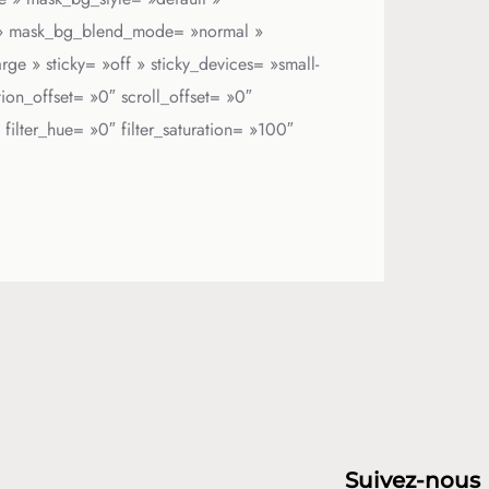
 » mask_bg_blend_mode= »normal »
ge » sticky= »off » sticky_devices= »small-
nsition_offset= »0″ scroll_offset= »0″
filter_hue= »0″ filter_saturation= »100″
Suivez-nous